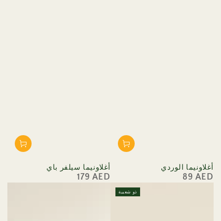
أغلاونيما الوردي
أغلاونيما سيلفر باي
179 AED
89 AED
السعر
السعر
العادي
العادي
ذو شعبية