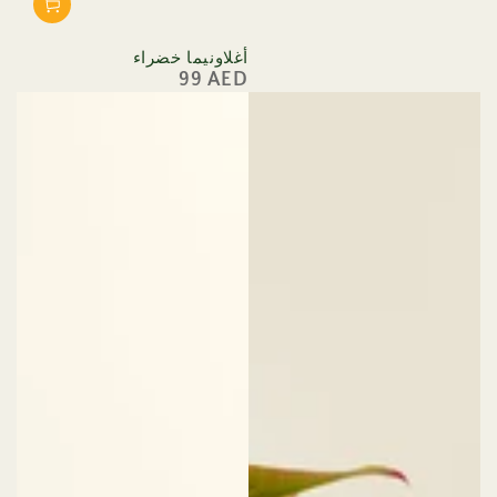
أغلاونيما خضراء
99 AED
السعر
العادي