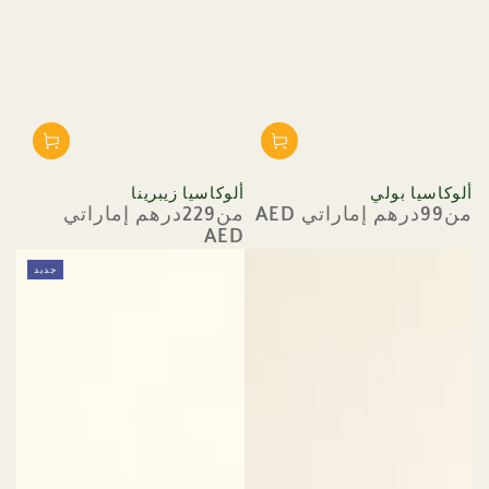
ألوكاسيا بولي
ألوكاسيا زيبرينا
من99درهم إماراتي AED
من229درهم إماراتي
السعر
السعر
AED
العادي
العادي
جديد