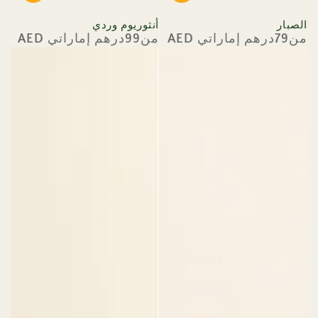
الصبار
أنثوريوم وردي
من79درهم إماراتي AED
من99درهم إماراتي AED
السعر
السعر
العادي
العادي