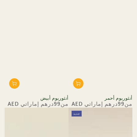
أنثوريوم أحمر
أنثوريوم أبيض
من99درهم إماراتي AED
من99درهم إماراتي AED
السعر
السعر
العادي
العادي
جديد