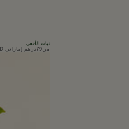
نبات
نبات الأفعى
من79درهم إماراتي AED
السعر
الأفعى
العادي