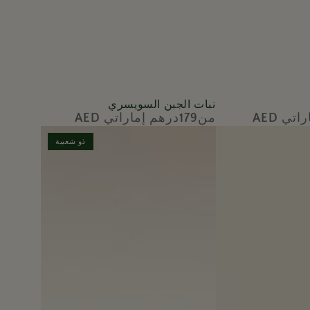
نبات
نبات الجبن السويسري
من179درهم إماراتي AED
السعر
الجبن
العادي
السويسري
ذو شعبية