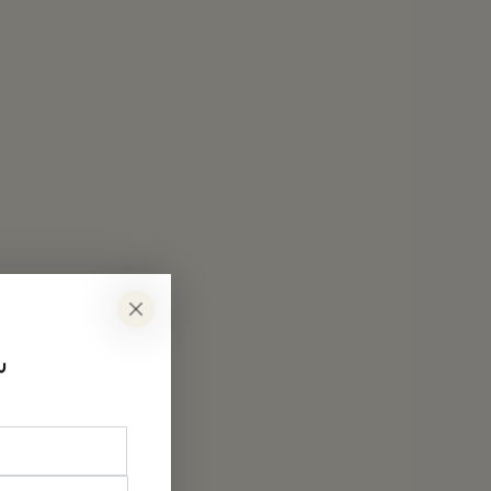
سج
أدخل
البريد