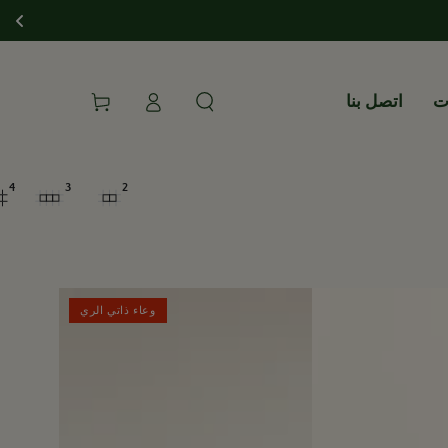
تسجيل
ات
اتصل بنا
عربة
الدخول
4
3
2
وعاء ذاتي الري