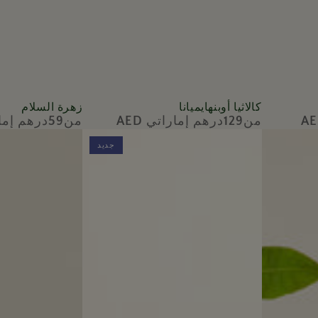
كالاثيا
زهرة
كالاثيا أوبنهايميانا
زهرة السلام
من129درهم إماراتي AED
من59درهم إماراتي AED
السعر
السعر
أوبنهايميانا
السلام
العادي
العادي
جديد