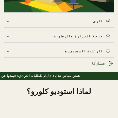
الري
تفضل نبتة «كالاتيا سانديريانا» الضوء غير المباشر المتوسط إلى
الساطع. في المنازل بدولة الإمارات العربية المتحدة، ضعها في
درجة الحرارة والرطوبة
غرفة ذات إضاءة خافتة أو بالقرب من نافذة يدخل منها ضوء
النهار المرشح. تجنب تعريضها لأشعة الشمس المباشرة، التي قد
الرعاية المستمرة
تؤدي إلى تلاشي الخطوط الوردية الرقيقة وتسبب جفاف حواف
الأوراق.
مشاركة
شحن مجاني خلال 1-3 أيام للطلبات التي تزيد قيمتها عن 150 درهم إماراتي
لماذا استوديو كلورو؟