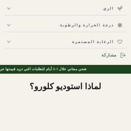
الري
تفضل نبتة «كالاتيا تريوستار» الضوء الساطع غير المباشر، الذي
يساعد في الحفاظ على ألوانها الزاهية. في المنازل بدولة
درجة الحرارة والرطوبة
الإمارات العربية المتحدة، ضعها بالقرب من نافذة يدخل منها
ضوء النهار المرشح. فقد يؤدي قلة الضوء إلى تلاشي درجات
الرعاية المستمرة
اللون الوردي، في حين أن أشعة الشمس المباشرة قد تحرق
الأوراق.
مشاركة
شحن مجاني خلال 1-3 أيام للطلبات التي تزيد قيمتها عن 150 درهم إماراتي
لماذا استوديو كلورو؟