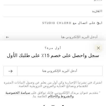
المزيد
ابقَ على اتصال مع STUDIO CHLORO
أدخل
البريد
اشترك في نشرتنا الإخبارية وكن أول من يعلم عن وصول النباتات المثيرة
أول مرة؟
الإلكتروني
للاهتمام ونصائح العناية والعروض الترويجية الخاصة.
سجل واحصل على خصم 15٪ على طلبك الأول
هنا
فيسبوك
إنستغرام
TikTok
أدخل
البريد
طرق
الإلكتروني
اشترك في نشرتنا الإخبارية وكن أول من يعلم عن وصول النباتات المثيرة
للاهتمام ونصائح العناية والعروض الترويجية الخاصة.
الدفع
هنا
* بتقديم عنوان بريدك الإلكتروني، فإنك توافق على
سياسة الخصوصية
© 2026،
Studio Chloro
. جميع الحقوق محفوظة.
والشروط والأحكام
الخاصة بنا.
سياسة الخصوصية
شروط الخدمة
سياسة الشحن
مدعوم من Shopify