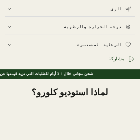
الري
Tradescantia Zebrina thrives in bright, indirect light,
which helps maintain its vibrant colours. In UAE homes,
درجة الحرارة والرطوبة
place it near a window with filtered sunlight. It can
tolerate some gentle morning sun, but avoid harsh
الرعاية المستمرة
direct afternoon rays, which can fade or scorch the
leaves.
مشاركة
شحن مجاني خلال 1-3 أيام للطلبات التي تزيد قيمتها عن 150 درهم إماراتي
لماذا استوديو كلورو؟