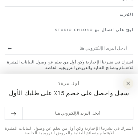
المزيد
ابقَ على اتصال مع STUDIO CHLORO
أدخل
البريد
اشترك في نشرتنا الإخبارية وكن أول من يعلم عن وصول النباتات المثيرة
الإلكتروني
للاهتمام ونصائح العناية والعروض الترويجية الخاصة.
هنا
أول مرة؟
فيسبوك
إنستغرام
TikTok
سجل واحصل على خصم 15٪ على طلبك الأول
طرق
أدخل
الدفع
البريد
© 2026،
Studio Chloro
. جميع الحقوق محفوظة.
الإلكتروني
اشترك في نشرتنا الإخبارية وكن أول من يعلم عن وصول النباتات المثيرة
سياسة الخصوصية
شروط الخدمة
سياسة الشحن
مدعوم من Shopify
للاهتمام ونصائح العناية والعروض الترويجية الخاصة.
هنا